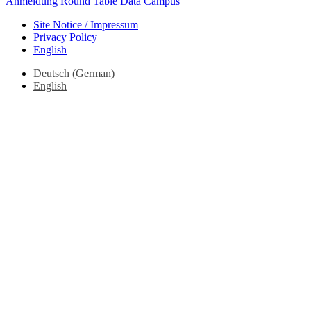
Anmeldung Round Table Data Campus
Site Notice / Impressum
Privacy Policy
English
Deutsch
(
German
)
English